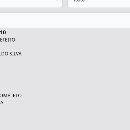
10
REFEITO
LDO SILVA
 COMPLETO
GA